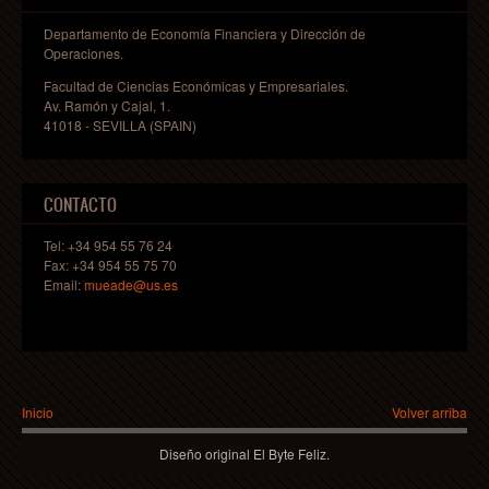
Departamento de Economía Financiera y Dirección de
Operaciones.
Facultad de Ciencias Económicas y Empresariales.
Av. Ramón y Cajal, 1.
Visita al Espacio de aceleración de start-ups en Sevilla
41018 - SEVILLA (SPAIN)
"EL CUBO"
CONTACTO
Tel: +34 954 55 76 24
Fax: +34 954 55 75 70
Email:
mueade@us.es
Premio extraordinario de MUEADE 2023/24
Usted está aquí
Inicio
Volver arriba
Diseño original El Byte Feliz.