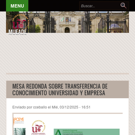
Pasar al contenido principal
Formulario de búsqueda
Bus
MENU
MUEADE
MESA REDONDA SOBRE TRANSFERENCIA DE
CONOCIMIENTO UNIVERSIDAD Y EMPRESA
Enviado por
cceballo
el Mié, 03/12/2025 - 16:51